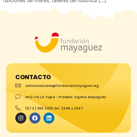
funciones de títeres, talleres de robótica […]
CONTACTO
comunicaciones@fundacionmayaguez.org
Km2 vía La Tupia - Pradera. Ingenio Mayagüez
(57 2) 369 2300 Ext: 2348 y 2347