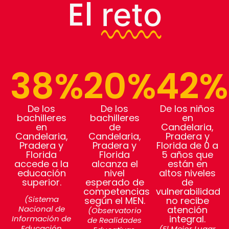
El
reto
38
%
20
%
42
%
De los
De los
De los niños
bachilleres
bachilleres
en
en
de
Candelaria,
Candelaria,
Candelaria,
Pradera y
Pradera y
Pradera y
Florida de 0 a
Florida
Florida
5 años que
accede a la
alcanza el
están en
educación
nivel
altos niveles
superior.
esperado de
de
competencias
vulnerabilidad
(Sistema
según el MEN.
no recibe
atención
Nacional de
(Observatorio
integral.
Información de
de Realidades
Educación
(El Mejor Lugar