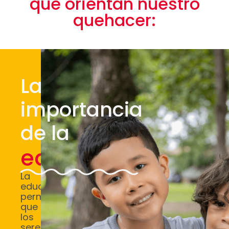
que orientan nuestro
quehacer:
La
importancia
de la
educación
La
educación
permite
que
los
seres