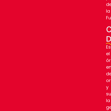
d
la
Fu
C
D
Es
el
ó
e
d
or
y
su
la
ge