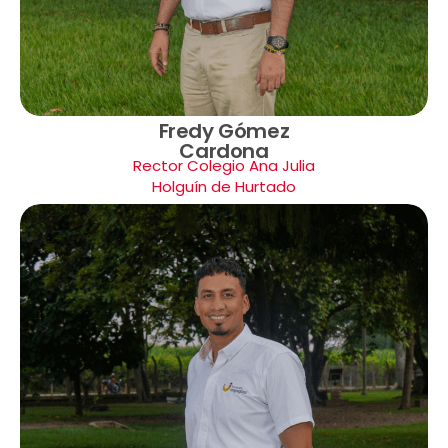
Fredy Gómez
Cardona
Rector Colegio Ana Julia
Holguín de Hurtado