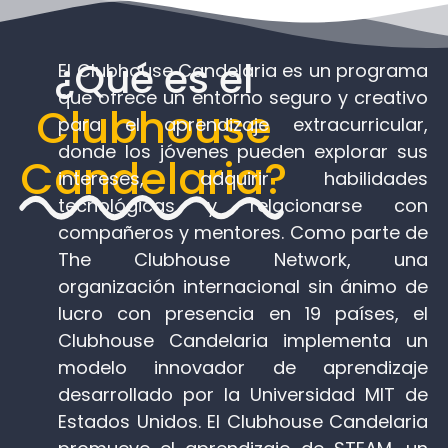
¿Qué es el
El Clubhouse Candelaria es un programa
que ofrece un entorno seguro y creativo
Clubhouse
para el aprendizaje extracurricular,
donde los jóvenes pueden explorar sus
Candelaria?
intereses, adquirir habilidades
tecnológicas y relacionarse con
compañeros y mentores. Como parte de
The Clubhouse Network, una
organización internacional sin ánimo de
lucro con presencia en 19 países, el
Clubhouse Candelaria implementa un
modelo innovador de aprendizaje
desarrollado por la Universidad MIT de
Estados Unidos. El Clubhouse Candelaria