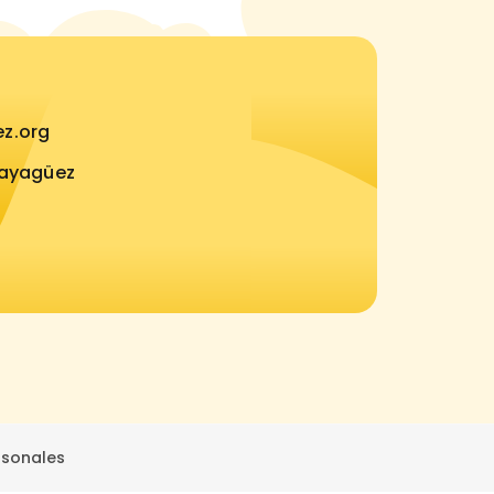
z.org
Mayagüez
rsonales